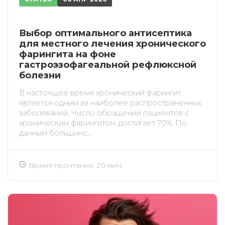
Выбор оптимального антисептика
для местного лечения хронического
фaрингитa нa фоне
гaстроэзофaгеaльной рефлюксной
болезни
В настоящее время хронический фарингит
является одним из наиболее распространенных
заболеваний. Число обращений пациентов с
хроническим фарингитом достигает 70%. По
данным большинс...
Время прочтения: 20 мин.