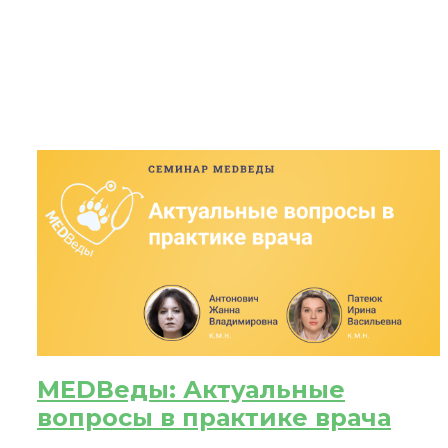
ЗА
После
При
MEDВеды: Актуальные
вопросы в практике врача