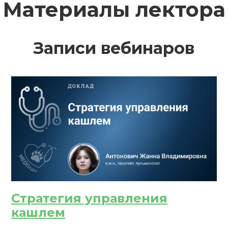
РЕГИСТРИРОВАТЬСЯ
ВОЙТИ
Материалы лектора
Подтвердите списание баллов
 подтверждения медкоины будут списаны с Вашего 
Записи вебинаров
ПОЛУЧИТЬ
ОТМЕНА
обретено
Стратегия управления
кашлем