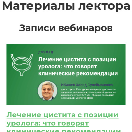
Материалы лектора
ПОЛУЧИТЬ
РЕГИСТРИРОВАТЬСЯ
ВОЙТИ
Подтвердите списание баллов
Записи вебинаров
 подтверждения медкоины будут списаны с Вашего 
ПОЛУЧИТЬ
ОТМЕНА
обретено
Лечение цистита с позиции
уролога: что говорят
клинические рекомендации