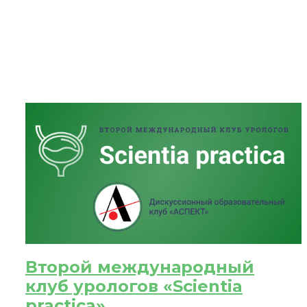
ЗА
После
При
Второй международный
клуб урологов «Scientia
practica»