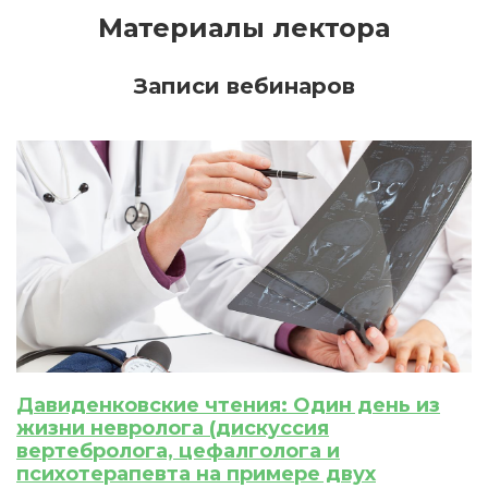
Материалы лектора
Записи вебинаров
Давиденковские чтения: Один день из
ИСКАТЬ
ПОЛУЧИТЬ
жизни невролога (дискуссия
вертебролога, цефалголога и
ЗАРЕГИСТРИРОВАТЬСЯ
ВОЙТИ
психотерапевта на примере двух
Подтвердите списание баллов