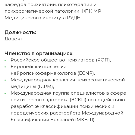
кафедра психиатрии, психотерапии и
психосоматической патологии ФПК МР
Медицинского института РУДН
Должность:
Доцент
Членство в организациях:
Российское общество психиатров (РОП),
Европейская коллегия
нейропсихофармакологов (ECNP),
Между­народная коллегия психосоматической
медицины (ICPM),
Международная группа специали­стов в сфере
психического здоровья (ВСКП) по со­действию
разработке классификации психических и
поведенческих расстройств Международной
Классификации Болезней (МКБ-11).