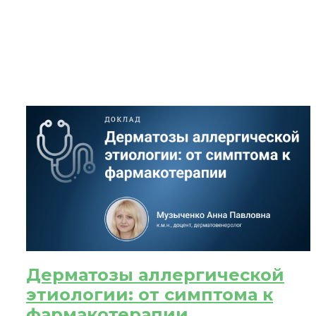
ЗА
После
При
Дерматозы аллергической
этиологии: от симптома к
фармакотерапии