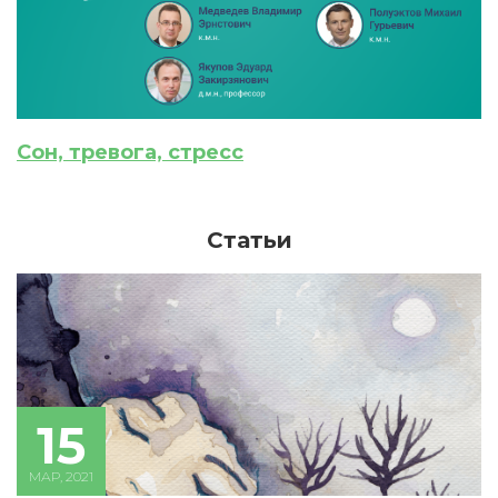
ИСКАТЬ
ПОЛУЧИТЬ
ЗАРЕГИСТРИРОВАТЬСЯ
ВОЙТИ
Подтвердите списание баллов
Сон, тревога, стресс
После подтверждения медкоины будут
списаны с Вашего счета.
Статьи
ПОЛУЧИТЬ
ОТМЕНА
Приобретено
15
МАР, 2021