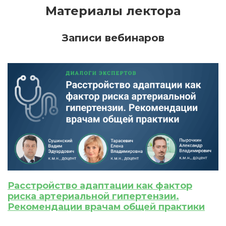
Материалы лектора
Записи вебинаров
ИСКАТЬ
ПОЛУЧИТЬ
ЗАРЕГИСТРИРОВАТЬСЯ
ВОЙТИ
Подтвердите списание баллов
После подтверждения медкоины будут
списаны с Вашего счета.
ПОЛУЧИТЬ
ОТМЕНА
Приобретено
Расстройство адаптации как фактор
риска артериальной гипертензии.
Рекомендации врачам общей практики