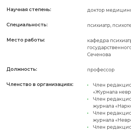
Научная степень:
доктор медицинс
Специальность:
психиатр, психот
Место работы:
кафедра психиат
государственног
Сеченова
Должность:
профессор
ПОЛУЧИТЬ
Членство в организациях:
Член редакцио
РЕГИСТРИРОВАТЬСЯ
ВОЙТИ
«Журнала невр
Подтвердите списание баллов
Член редакцио
журнала «Нарк
 подтверждения медкоины будут списаны с Вашего 
Член редакцио
журнала «Невр
ПОЛУЧИТЬ
ОТМЕНА
Член редакцио