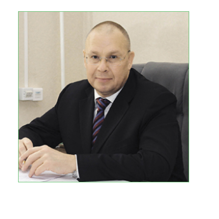
ЗА
После