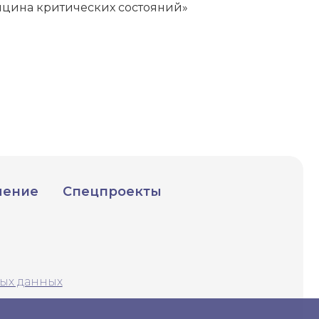
цина критических состояний»
чение
Спецпроекты
ых данных