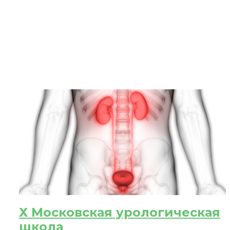
ЗА
После
При
Х Московская урологическая
школа