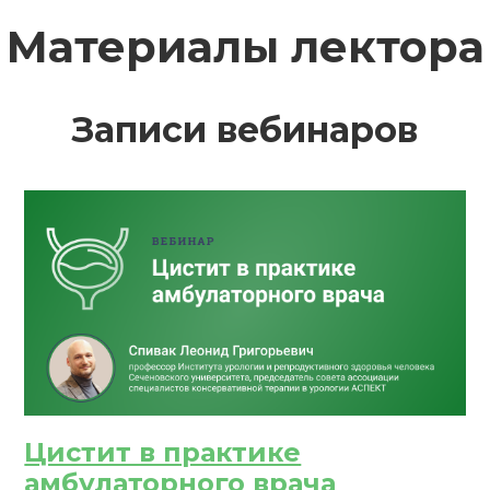
РЕГИСТРИРОВАТЬСЯ
ВОЙТИ
Материалы лектора
Подтвердите списание баллов
 подтверждения медкоины будут списаны с Вашего 
Записи вебинаров
ПОЛУЧИТЬ
ОТМЕНА
обретено
Цистит в практике
амбулаторного врача