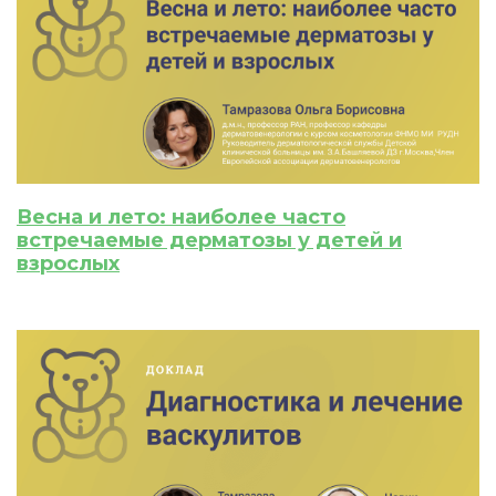
ИСКАТЬ
ПОЛУЧИТЬ
ЗАРЕГИСТРИРОВАТЬСЯ
ВОЙТИ
Подтвердите списание баллов
Весна и лето: наиболее часто
После подтверждения медкоины будут
встречаемые дерматозы у детей и
списаны с Вашего счета.
взрослых
ПОЛУЧИТЬ
ОТМЕНА
Приобретено