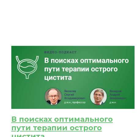
ЗА
После
При
В поисках оптимального
пути терапии острого
цистита