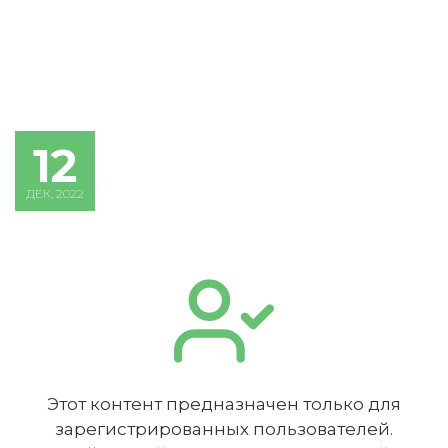
12
ДЕК, 2022
ИСКАТЬ
ПОЛУЧИТЬ
ЗАРЕГИСТРИРОВАТЬСЯ
ВОЙТИ
Подтвердите списание баллов
Этот контент предназначен только для
зарегистрированных пользователей.
После подтверждения медкоины будут