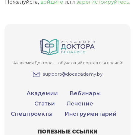
Пожалуйста,
войдите
или
зарегистрируйтесь
.
списаны с Вашего счета.
ПОЛУЧИТЬ
ОТМЕНА
Приобретено
Академия Доктора — обучающий портал для врачей
support@docacademy.by
Академии
Вебинары
Статьи
Лечение
Спецпроекты
Инструментарий
ПОЛЕЗНЫЕ ССЫЛКИ