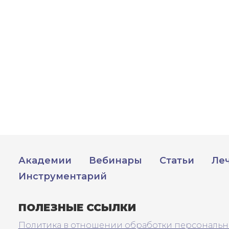
ПОЛУЧИТЬ
РЕГИСТРИРОВАТЬСЯ
ВОЙТИ
Подтвердите списание баллов
 подтверждения медкоины будут списаны с Вашего 
ПОЛУЧИТЬ
ОТМЕНА
обретено
Академии
Вебинары
Статьи
Ле
Инструментарий
ПОЛЕЗНЫЕ ССЫЛКИ
Политика в отношении обработки персональн