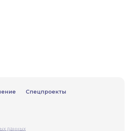
ИСКАТЬ
счета.
чение
Спецпроекты
ых данных