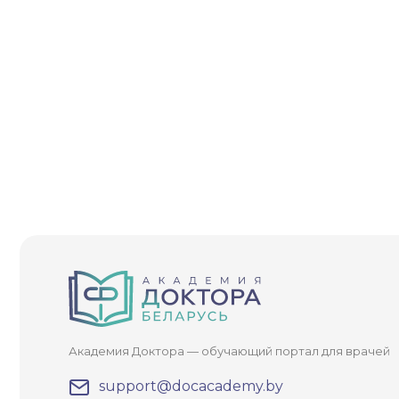
ЗА
После
При
Академия Доктора — обучающий портал для врачей
support@docacademy.by