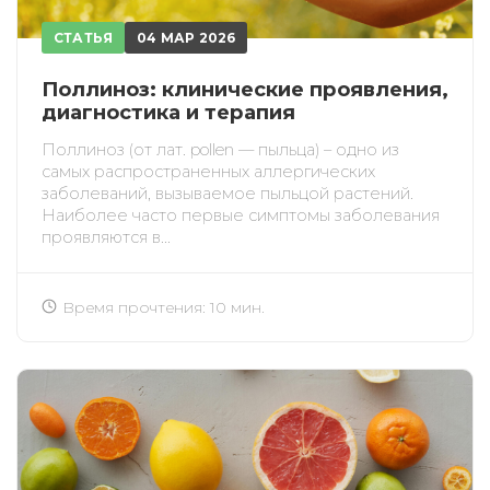
СТАТЬЯ
04 МАР 2026
Поллиноз: клинические проявления,
диагностика и терапия
Поллиноз (от лат. pollen — пыльца) – одно из
самых распространенных аллергических
заболеваний, вызываемое пыльцой растений.
Наиболее часто первые симптомы заболевания
проявляются в...
Время прочтения: 10 мин.