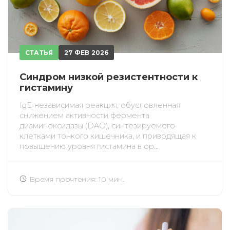
СТАТЬЯ
27 ФЕВ 2026
Синдром низкой резистентности к
гистамину
IgE‑независимая реакция, обусловленная
снижением активности фермента
диаминоксидазы (DAO), синтезируемого
клетками тонкого кишечника, и приводящая к
повышению уровня гистамина в ор...
Время прочтения: 10 мин.