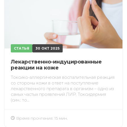
СТАТЬЯ
30 ОКТ 2025
Лекарственно-индуцированные
реакции на коже
Токсико-аллергическая воспалительная реакция
со стороны кожи в ответ на поступление
лекарственного препарата в организм – одно из
самых частых проявлений ЛИР. Токсидермия
(син.: то...
Время прочтения: 15 мин.