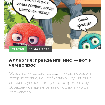
ИСКАТЬ
ПОЛУЧИТЬ
ЗАРЕГИСТРИРОВАТЬСЯ
ВОЙТИ
Подтвердите списание баллов
СТАТЬЯ
19 МАР 2025
После подтверждения медкоины будут
списаны с Вашего счета.
Аллергия: правда или миф — вот в
чем вопрос
ПОЛУЧИТЬ
ОТМЕНА
Об аллергии до сих пор ходят мифы, побороть
которые трудно, но необходимо. Ведь именно
Приобретено
они зачастую препятствуют своевременному
обращению пациентов за помощью, а иногда
искажают пр...