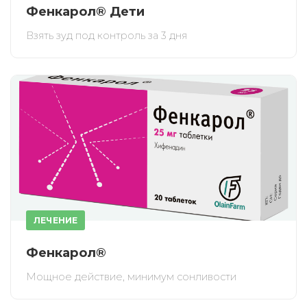
Фенкарол® Дети
Взять зуд под контроль за 3 дня
ЛЕЧЕНИЕ
Фенкарол®
Мощное действие, минимум сонливости