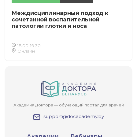
Междисциплинарный подход к
сочетанной воспалительной
патологии глотки и носа
18:00-19:30
Онлайн
ИСКАТЬ
ПОЛУЧИТЬ
ЗАРЕГИСТРИРОВАТЬСЯ
ВОЙТИ
Подтвердите списание баллов
После подтверждения медкоины будут
списаны с Вашего счета.
Академия Доктора — обучающий портал для врачей
ПОЛУЧИТЬ
ОТМЕНА
support@docacademy.by
Приобретено
Академии
Вебинары