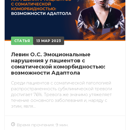
СТАТЬЯ
13 МАР 2023
Левин О.С. Эмоциональные
нарушения у пациентов с
соматической коморбидностью:
возможности Адаптола
Среди пациентов с соматической патологией
распространенность субклинической тревоги
достигает 76%. Тревога же значимо утяжеляет
течение основного заболевания и, наряду с
этим, явля...
Время прочтения: 9 мин.