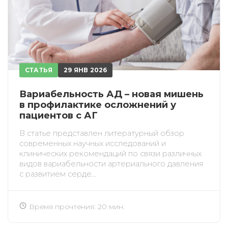
СТАТЬЯ
29 ЯНВ 2026
Вариабельность АД – новая мишень
в профилактике осложнений у
пациентов с АГ
В статье представлен литературный обзор
современных научных исследований и
клинических рекомендаций по связи различных
видов вариабельности артериального давления
с развитием серде...
Время прочтения: 20 мин.