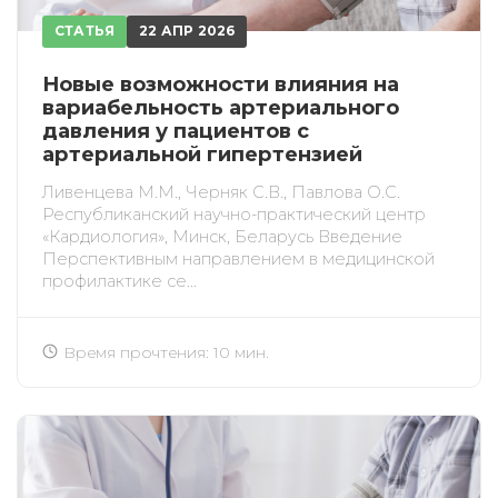
СТАТЬЯ
22 АПР 2026
Новые возможности влияния на
вариабельность артериального
давления у пациентов с
артериальной гипертензией
Ливенцева М.М., Черняк С.В., Павлова О.С.
Республиканский научно-практический центр
«Кардиология», Минск, Беларусь Введение
Перспективным направлением в медицинской
профилактике се...
Время прочтения: 10 мин.