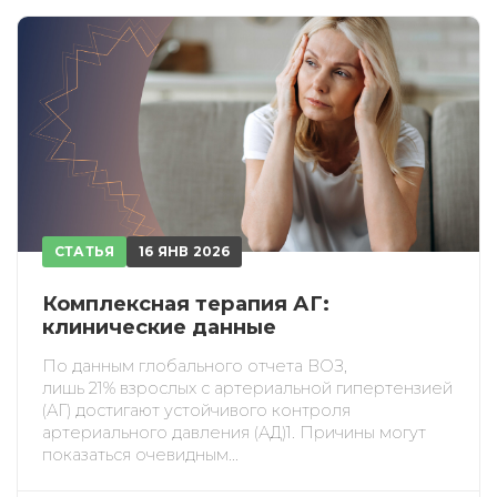
СТАТЬЯ
16 ЯНВ 2026
Комплексная терапия АГ:
клинические данные
По данным глобального отчета ВОЗ,
лишь 21% взрослых с артериальной гипертензией
(АГ) достигают устойчивого контроля
артериального давления (АД)1. Причины могут
показаться очевидным...