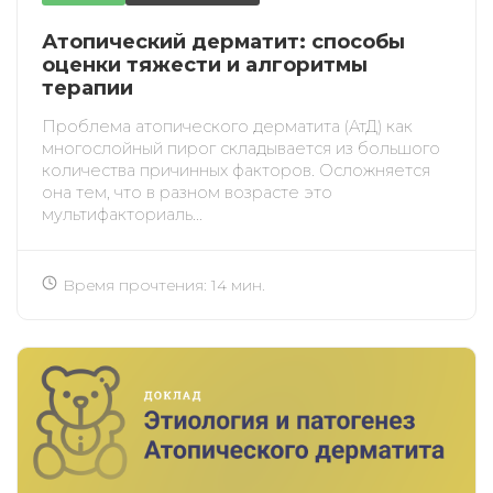
Атопический дерматит: способы
оценки тяжести и алгоритмы
терапии
Проблема атопического дерматита (АтД) как
многослойный пирог складывается из большого
количества причинных факторов. Осложняется
она тем, что в разном возрасте это
мультифакториаль...
Время прочтения: 14 мин.
ИСКАТЬ
ПОЛУЧИТЬ
ЗАРЕГИСТРИРОВАТЬСЯ
ВОЙТИ
Подтвердите списание баллов
После подтверждения медкоины будут
списаны с Вашего счета.