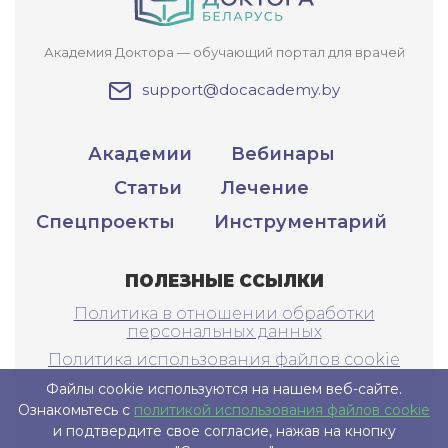
Академия Доктора — обучающий портал для врачей
support@docacademy.by
Академии
Вебинары
Статьи
Лечение
Спецпроекты
Инструментарий
ПОЛЕЗНЫЕ ССЫЛКИ
Политика в отношении обработки
персональных данных
Политика использования файлов cookie
Файлы cookie используются на нашем веб-сайте.
Ознакомьтесь с
политикой использования файлов cookie
САЙТ ПРЕДНАЗНАЧЕН ТОЛЬКО ДЛЯ
и подтвердите свое согласие, нажав на кнопку