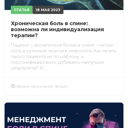
СТАТЬЯ
18 МАЯ 2023
Хроническая боль в спине:
возможна ли индивидуализация
терапии?
Пациент с хронической болью в спине – частый
гость в рутинной практике невролога. Как лечить
такого пациента не по шаблону, а
персонифицировано, добиваясь наилучших
результатов? В...
Время прочтения: 18 мин.