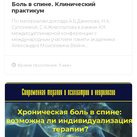
Боль в спине. Клинический
практикум
По материалам доклада А.Б.Данилова, Н.А.
Супоневой, С.А.Живолупова в рамках XIX
междисциплинарной конференции с
международным участием памяти академика
Александра Моисеевича Вейна....
Время прочтения: 3 мин.