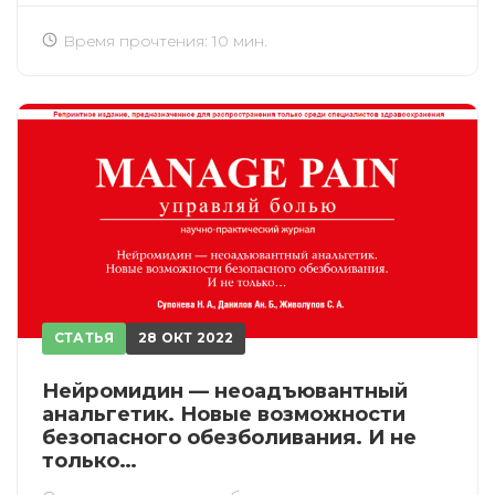
Время прочтения: 10 мин.
ИСКАТЬ
ПОЛУЧИТЬ
ЗАРЕГИСТРИРОВАТЬСЯ
ВОЙТИ
Подтвердите списание баллов
После подтверждения медкоины будут
списаны с Вашего счета.
СТАТЬЯ
28 ОКТ 2022
ПОЛУЧИТЬ
ОТМЕНА
Нейромидин — неоадъювантный
Приобретено
анальгетик. Новые возможности
безопасного обезболивания. И не
только…