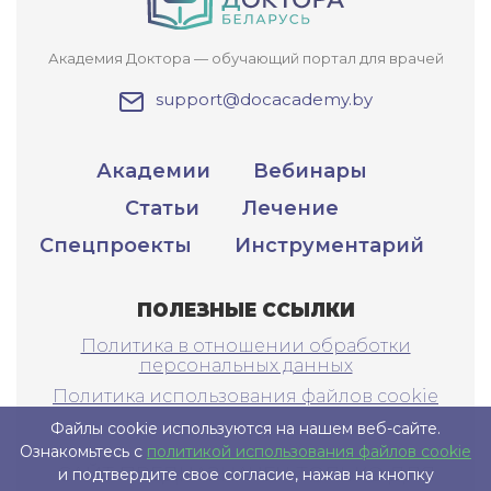
Академия Доктора — обучающий портал для врачей
support@docacademy.by
Академии
Вебинары
Статьи
Лечение
Спецпроекты
Инструментарий
ПОЛЕЗНЫЕ ССЫЛКИ
Политика в отношении обработки
персональных данных
Политика использования файлов cookie
Файлы cookie используются на нашем веб-сайте.
Ознакомьтесь с
политикой использования файлов cookie
САЙТ ПРЕДНАЗНАЧЕН ТОЛЬКО ДЛЯ
и подтвердите свое согласие, нажав на кнопку