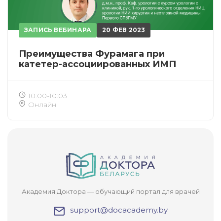
ЗАПИСЬ ВЕБИНАРА
20 ФЕВ 2023
Преимущества Фурамага при
катетер-ассоциированных ИМП
10:00-10:03
ИСКАТЬ
Онлайн
ПОЛУЧИТЬ
ЗАРЕГИСТРИРОВАТЬСЯ
ВОЙТИ
Подтвердите списание баллов
После подтверждения медкоины будут
списаны с Вашего счета.
ПОЛУЧИТЬ
ОТМЕНА
Академия Доктора — обучающий портал для врачей
support@docacademy.by
Приобретено