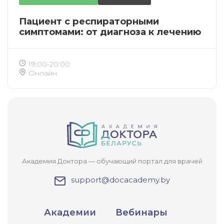
Пациент с респираторными
симптомами: от диагноза к лечению
19:00-20:00
Онлайн
ИСКАТЬ
ПОЛУЧИТЬ
ЗАРЕГИСТРИРОВАТЬСЯ
ВОЙТИ
Подтвердите списание баллов
После подтверждения медкоины будут
списаны с Вашего счета.
Академия Доктора — обучающий портал для врачей
ПОЛУЧИТЬ
ОТМЕНА
support@docacademy.by
Приобретено
Академии
Вебинары