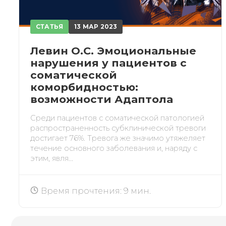
СТАТЬЯ
13 МАР 2023
Левин О.С. Эмоциональные
нарушения у пациентов с
соматической
коморбидностью:
ЗА
возможности Адаптола
Среди пациентов с соматической патологией
распространенность субклинической тревоги
После
достигает 76%. Тревога же значимо утяжеляет
течение основного заболевания и, наряду с
этим, явля...
При
Время прочтения: 9 мин.