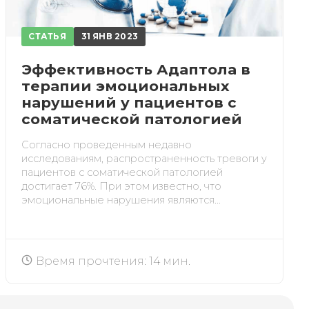
СТАТЬЯ
31 ЯНВ 2023
Эффективность Адаптола в
терапии эмоциональных
ИСКАТЬ
нарушений у пациентов с
соматической патологией
Согласно проведенным недавно
исследованиям, распространенность тревоги у
пациентов с соматической патологией
счета.
достигает 76%. При этом известно, что
эмоциональные нарушения являются...
Время прочтения: 14 мин.