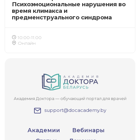
Подтвердите списание баллов
Психоэмоциональные нарушения во
время климакса и
После подтверждения медкоины будут
предменструального синдрома
списаны с Вашего счета.
10:00-11:00
ПОЛУЧИТЬ
ОТМЕНА
Онлайн
Приобретено
Академия Доктора — обучающий портал для врачей
support@docacademy.by
Академии
Вебинары