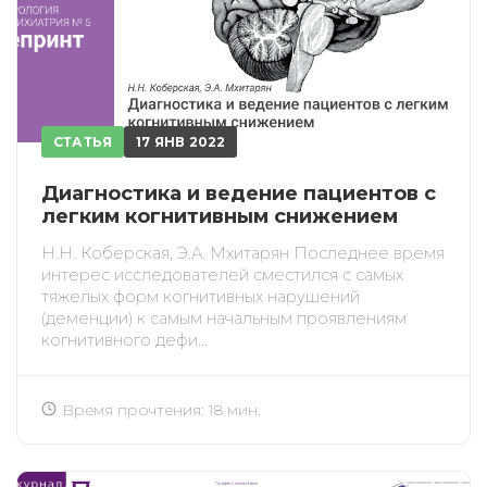
СТАТЬЯ
17 ЯНВ 2022
Диагностика и ведение пациентов с
легким когнитивным снижением
Н.Н. Коберская, Э.А. Мхитарян Последнее время
интерес исследователей сместился с самых
тяжелых форм когнитивных нарушений
(деменции) к самым начальным проявлениям
когнитивного дефи...
Время прочтения: 18 мин.