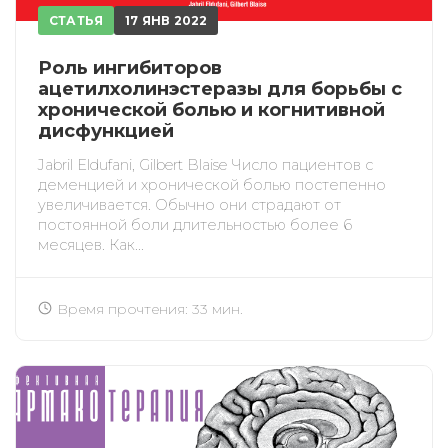
СТАТЬЯ
17 ЯНВ 2022
Роль ингибиторов
ацетилхолинэстеразы для борьбы с
хронической болью и когнитивной
дисфункцией
Jabril Eldufani, Gilbert Blaise Число пациентов с
деменцией и хронической болью постепенно
увеличивается. Обычно они страдают от
постоянной боли длительностью более 6
месяцев. Как...
Время прочтения: 33 мин.