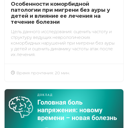
Особенности коморбидной
патологии при мигрени без ауры у
детей и влияние ее лечения на
течение болезни
Цель данного исследования: оценить частоту и
структуру ведущих неврологических
коморбидных нарушений при мигрени без ауры
у детей и оценить динамику частоты атак после
их лечения.
Время прочтения: 20 мин.