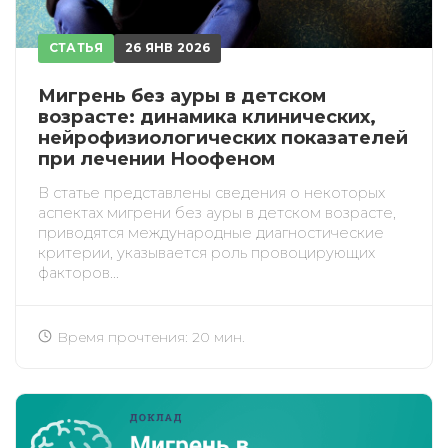
СТАТЬЯ
26 ЯНВ 2026
Мигрень без ауры в детском
возрасте: динамика клинических,
нейрофизиологических показателей
при лечении Ноофеном
В статье представлены сведения о некоторых
аспектах мигрени без ауры в детском возрасте,
приводятся международные диагностические
критерии, указывается роль провоцирующих
факторов...
Время прочтения: 20 мин.