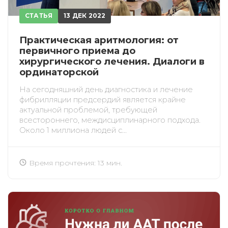
СТАТЬЯ
13 ДЕК 2022
Практическая аритмология: от
первичного приема до
хирургического лечения. Диалоги в
ординаторской
На сегодняшний день диагностика и лечение
фибрилляции предсердий является крайне
актуальной проблемой, требующей
всестороннего, междисциплинарного подхода.
Около 1 миллиона людей с...
Время прочтения: 13 мин.