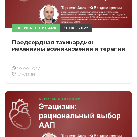
ИСКАТЬ
ПОЛУЧИТЬ
ЗАРЕГИСТРИРОВАТЬСЯ
ВОЙТИ
Подтвердите списание баллов
ЗАПИСЬ ВЕБИНАРА
31 ОКТ 2022
После подтверждения медкоины будут
списаны с Вашего счета.
Предсердная тахикардия:
механизмы возникновения и терапия
ПОЛУЧИТЬ
ОТМЕНА
10:00-10:10
Приобретено
Онлайн