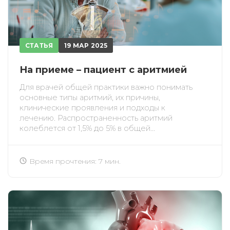
СТАТЬЯ
19 МАР 2025
На приеме – пациент с аритмией
Для врачей общей практики важно понимать
основные типы аритмий, их причины,
клинические проявления и подходы к
лечению. Распространенность аритмий
колеблется от 1,5% до 5% в общей...
Время прочтения: 7 мин.