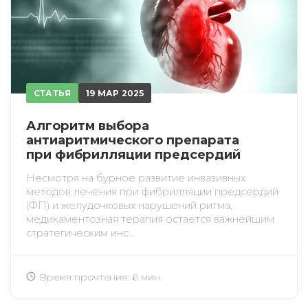
СТАТЬЯ
19 МАР 2025
Алгоритм выбора
антиаритмического препарата
при фибрилляции предсердий
Несмотря на бурное развитие инвазивных
методов лечения при фибрилляции предсердий
(ФП) и желудочковых нарушений ритма,
медикаментозная терапия остается важнейшим
стратегическим инс...
Время прочтения: 6 мин.