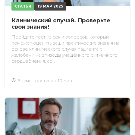
СТАТЬЯ
19 МАР 2025
Клинический случай. Проверьте
свои знания!
Пройдите тест из семи вопросов, который
поможет оценить ваши практические знания на
основе клинического случая пациента с
жалобами на эпизоды учащённого ритмичного
сердцебиения, со...
Время прочтения: 10 мин.