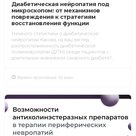
Диабетическая нейропатия под
микроскопом: от механизмов
повреждения к стратегиям
восстановления функции
Немного статистики о диабетической
нейропатии Какова, на ваш взгляд,
распространенность диабетической
полинейропатии (ДПН) среди пациентов с
длительным анамнезом сахарного диабета?...
Время прочтения: 10 мин.