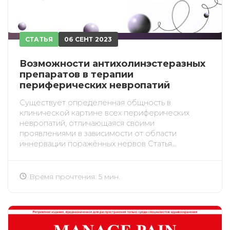
СТАТЬЯ
06 СЕНТ 2023
Возможности антихолинэстеразных
препаратов в терапии
периферических невропатий
Существует определенная общность в
клинической картине всех периферических
невропатий, отличающаяся своими
проявлениями в зависимости от области
иннервации поражённых нервов Статья...
Время прочтения: 5 мин.