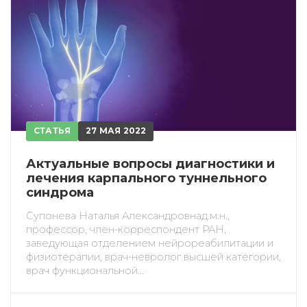
СТАТЬЯ
27 МАЯ 2022
Актуальные вопросы диагностики и
лечения карпального туннельного
синдрома
Супонева Наталья Александровнад.м.н.,
профессор, член-корреспондент РАН,
заведующая отделением нейрореабилитации и
физиотерапии, врач-невролог высшей категории,
врач функциональной...