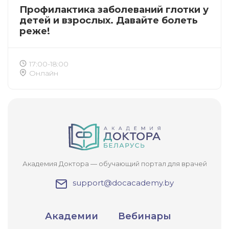
Подтвердите списание баллов
Профилактика заболеваний глотки у
детей и взрослых. Давайте болеть
После подтверждения медкоины будут
реже!
списаны с Вашего счета.
ПОЛУЧИТЬ
ОТМЕНА
17:00-18:00
Онлайн
Приобретено
Академия Доктора — обучающий портал для врачей
support@docacademy.by
Академии
Вебинары