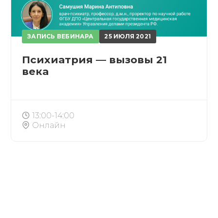
ЗАПИСЬ ВЕБИНАРА
25 ИЮЛЯ 2021
ПОЛУЧИТЬ
Психиатрия — вызовы 21
РЕГИСТРИРОВАТЬСЯ
ВОЙТИ
века
Подтвердите списание баллов
 подтверждения медкоины будут списаны с Вашего 
13:00-14:00
Онлайн
ПОЛУЧИТЬ
ОТМЕНА
обретено