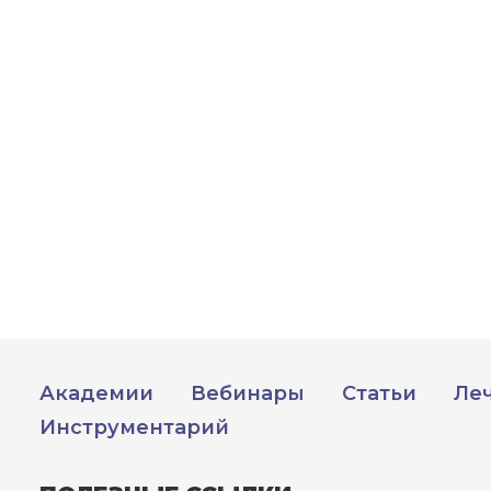
ПОЛУЧИТЬ
РЕГИСТРИРОВАТЬСЯ
ВОЙТИ
Подтвердите списание баллов
 подтверждения медкоины будут списаны с Вашего 
ПОЛУЧИТЬ
ОТМЕНА
обретено
Академии
Вебинары
Статьи
Ле
Инструментарий