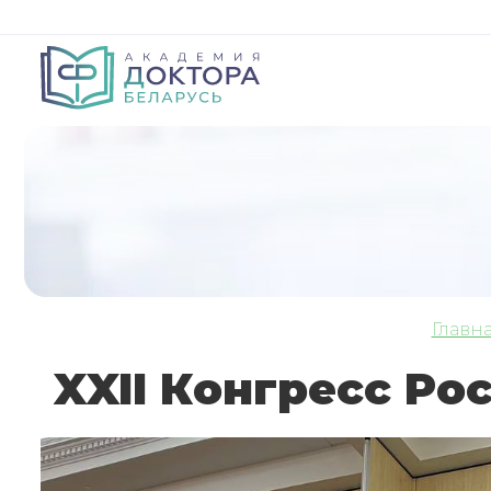
Главн
XXII Конгресс Ро