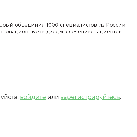
оторый объединил 1000 специалистов из России
нновационные подходы к лечению пациентов.
ИСКАТЬ
уйста,
войдите
или
зарегистрируйтесь
.
счета.