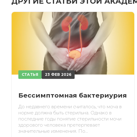
ДРУГИЕ СТАТЬИ ЭТОЙ АКАДЕ
При
СТАТЬЯ
23 ФЕВ 2026
Бессимптомная бактериурия
До недавнего времени считалось, что моча в
норме должна быть стерильна. Однако в
последние годы понятие стерильности мочи
здорового человека претерпевает
значительные изменения. По...