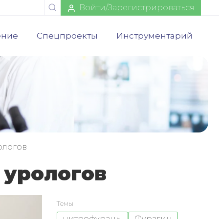
Войти/Зарегистрироваться
ение
Спецпроекты
Инструментарий
ологов
 урологов
Темы
нитрофураны
Фурагин