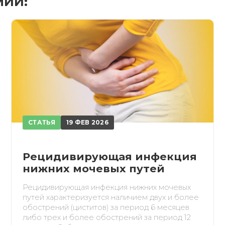
МИИ:
обретено
СТАТЬЯ
19 ФЕВ 2026
Рецидивирующая инфекция
нижних мочевых путей
Рецидивирующая инфекция нижних мочевых
путей характеризуется наличием двух и более
обострений (циститов) за период 6 месяцев
либо трех и более обострений за период 12