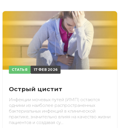
СТАТЬЯ
17 ФЕВ 2026
Острый цистит
Инфекции мочевых путей (ИМП) остаются
одними из наиболее распространенных
бактериальных инфекций в клинической
практике, значительно влияя на качество жизни
пациентов и создавая су...