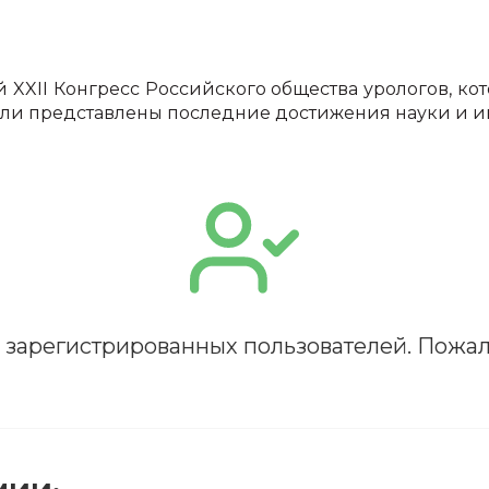
й XXII Конгресс Российского общества урологов, к
были представлены последние достижения науки и
и
ПОЛУЧИТЬ
РЕГИСТРИРОВАТЬСЯ
ВОЙТИ
я зарегистрированных пользователей. Пожал
Подтвердите списание баллов
 подтверждения медкоины будут списаны с Вашего 
ПОЛУЧИТЬ
ОТМЕНА