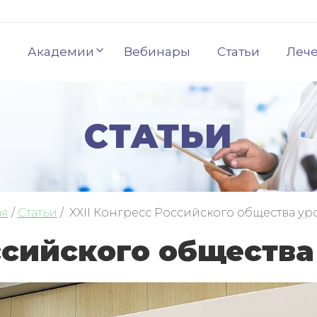
Академии
Вебинары
Статьи
Леч
СТАТЬИ
ая
/
Статьи
/
XXII Конгресс Российского общества ур
ссийского общества