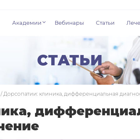
Академии
Вебинары
Статьи
Леч
СТАТЬИ
/
Дорсопатии: клиника, дифференциальная диагно
ника, дифференциа
чение