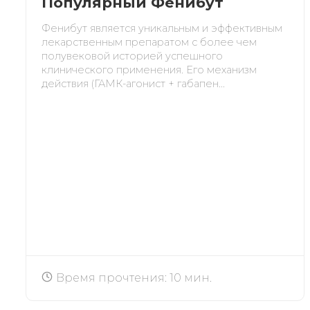
Популярный Фенибут
Фенибут является уникальным и эффективным
лекарственным препаратом с более чем
полувековой историей успешного
клинического применения. Его механизм
действия (ГАМК-агонист + габапен...
Время прочтения: 10 мин.