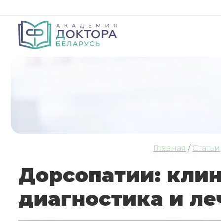
Главная
/
Статьи
Дорсопатии: кли
диагностика и ле