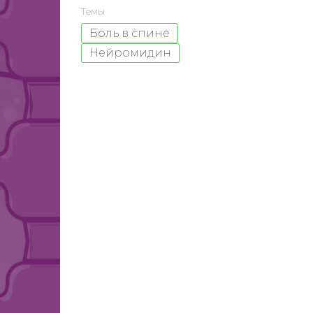
Темы
Боль в спине
Нейромидин