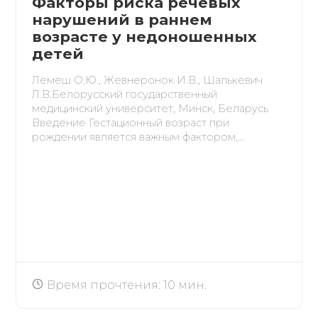
Факторы риска речевых
нарушений в раннем
возрасте у недоношенных
детей
Лемеш О.Ю., Жевнеронок И.В., Шалькевич
Л.В.Белорусский государственный
медицинский университет, Минск, Беларусь
Введение Гестационный возраст при
рождении является важным фактором,...
Время прочтения: 10 мин.