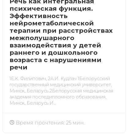
Речь как интегральная
психическая функция.
Эффективность
нейрометаболической
терапии при расстройствах
межполушарного
взаимодействия у детей
раннего и дошкольного
возраста с нарушениями
речи
1Е.К. Филипович, 2А.И. Кудлач 1Белорусский
государственный медицинский университет,
Минск, Беларусь 2Белорусская медицинская
академия последипломного образования,
Минск, Беларусь И...
Время прочтения: 25 мин.