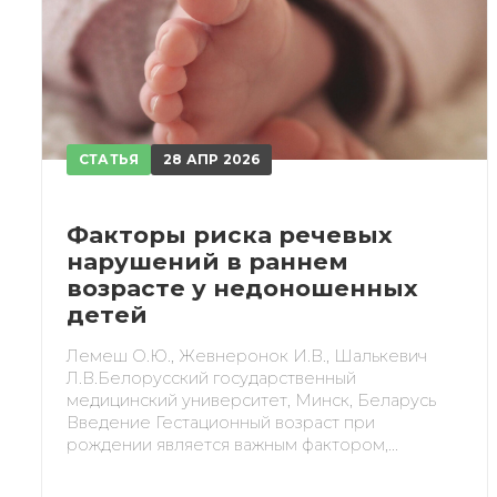
При
СТАТЬЯ
28 АПР 2026
Факторы риска речевых
нарушений в раннем
возрасте у недоношенных
детей
Лемеш О.Ю., Жевнеронок И.В., Шалькевич
Л.В.Белорусский государственный
медицинский университет, Минск, Беларусь
Введение Гестационный возраст при
рождении является важным фактором,...