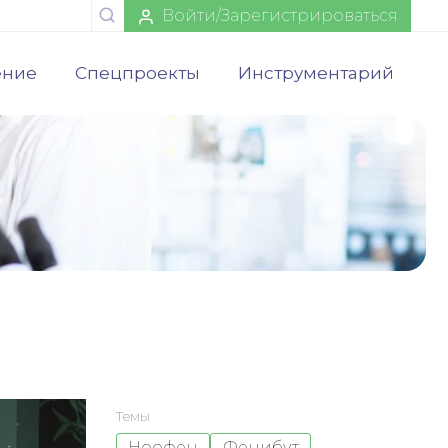
Войти/Зарегистрироваться
ение
Спецпроекты
Инструментарий
Темы
Ноофен
Фенибут