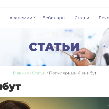
Академии
Вебинары
Статьи
Леч
СТАТЬИ
Главная
/
Статьи
/
Популярный Фенибут
ибут