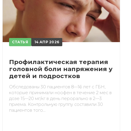
СТАТЬЯ
14 АПР 2026
Профилактическая терапия
головной боли напряжения у
детей и подростков
Обследованы 30 пациентов 8—16 лет с ГБН,
которые принимали ноофен в течение 2 мес в
дозе 15—20 мг/кг в день перорально в 2—3
приема. Контрольную группу составили 30
пациентов того...