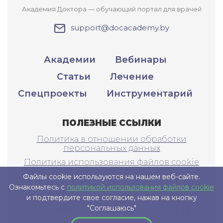
Академия Доктора — обучающий портал для врачей
support@docacademy.by
Академии
Вебинары
Статьи
Лечение
Спецпроекты
Инструментарий
ПОЛЕЗНЫЕ ССЫЛКИ
Политика в отношении обработки
персональных данных
Политика использования файлов cookie
Файлы cookie используются на нашем веб-сайте.
Ознакомьтесь с
политикой использования файлов cookie
САЙТ ПРЕДНАЗНАЧЕН ТОЛЬКО ДЛЯ
и подтвердите свое согласие, нажав на кнопку
"Соглашаюсь"
СПЕЦИАЛИСТОВ ЗДРАВООХРАНЕНИЯ