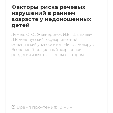
Факторы риска речевых
нарушений в раннем
возрасте у недоношенных
детей
Лемеш О.Ю., Жевнеронок И.В., Шалькевич
Л.В.Белорусский государственный
медицинский университет, Минск, Беларусь
Введение Гестационный возраст при
рождении является важным фактором,...
Время прочтения: 10 мин.