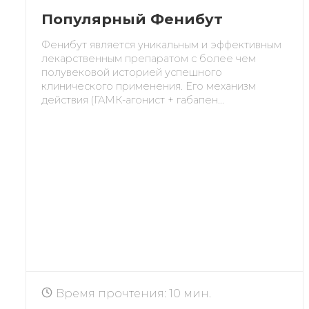
Популярный Фенибут
Фенибут является уникальным и эффективным
лекарственным препаратом с более чем
полувековой историей успешного
клинического применения. Его механизм
действия (ГАМК-агонист + габапен...
Время прочтения: 10 мин.