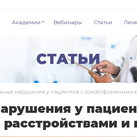
Академии
Вебинары
Статьи
Леч
СТАТЬИ
ные нарушения у пациентов с соматоформными ра
арушения у пациен
расстройствами и 