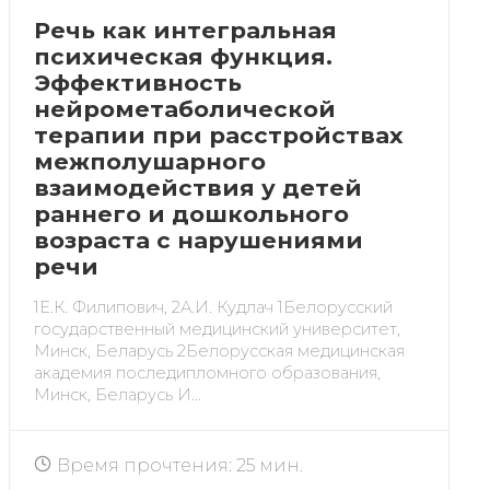
Речь как интегральная
психическая функция.
Эффективность
нейрометаболической
терапии при расстройствах
межполушарного
взаимодействия у детей
раннего и дошкольного
возраста с нарушениями
речи
1Е.К. Филипович, 2А.И. Кудлач 1Белорусский
государственный медицинский университет,
Минск, Беларусь 2Белорусская медицинская
академия последипломного образования,
Минск, Беларусь И...
Время прочтения: 25 мин.