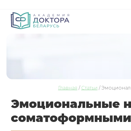
Главная
/
Статьи
/
Эмоциональ
Эмоциональные н
соматоформными 