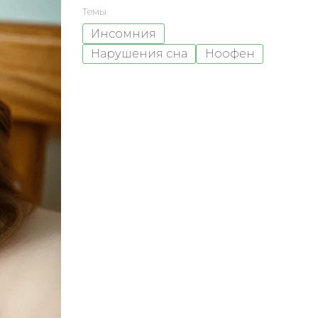
Темы
Инсомния
Нарушения сна
Ноофен