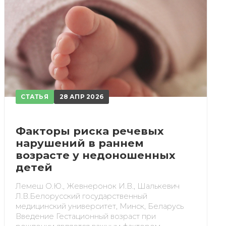
СТАТЬЯ
28 АПР 2026
Факторы риска речевых
нарушений в раннем
возрасте у недоношенных
детей
Лемеш О.Ю., Жевнеронок И.В., Шалькевич
Л.В.Белорусский государственный
медицинский университет, Минск, Беларусь
Введение Гестационный возраст при