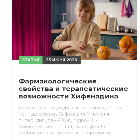
При
СТАТЬЯ
23 ИЮНЯ 2026
Фармакологические
свойства и терапевтические
возможности Хифенадина
Химическая структура и классификационная
принадлежность Хифенадин (1-метил-4-
пиперидилиден-9,10-дигидро-4H-
бензо[4,5]циклогепта[1,2-b]тиофен-10-
карбоксилат) относится к гетероцикли...