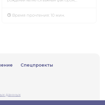
рождении является важным фактором,...
Время прочтения: 10 мин.
чение
Спецпроекты
ых данных