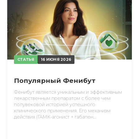
обретено
СТАТЬЯ
16 ИЮНЯ 2026
Популярный Фенибут
Фенибут является уникальным и эффективным
лекарственным препаратом с более чем
полувековой историей успешного
клинического применения. Его механизм
действия (ГАМК-агонист + габапен...