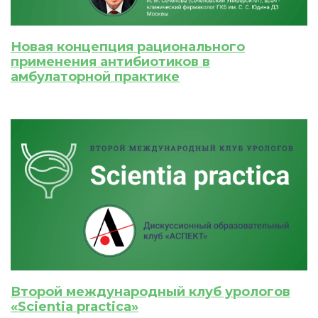
ИСКАТЬ
ПОЛУЧИТЬ
ЗАРЕГИСТРИРОВАТЬСЯ
ВОЙТИ
Новая концепция рационального
Подтвердите списание баллов
применения антибиотиков в
амбулаторной практике
После подтверждения медкоины будут
списаны с Вашего счета.
ПОЛУЧИТЬ
ОТМЕНА
Приобретено
Второй международный клуб урологов
«Scientia practica»