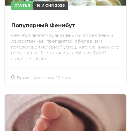
СТАТЬЯ
16 ИЮНЯ 2026
Популярный Фенибут
Фенибут является уникальным и эффективным
лекарственным препаратом с более чем
полувековой историей успешного клинического
применения. Его механизм действия (ГАМК-
ИСКАТЬ
агонист + габапен...
ПОЛУЧИТЬ
ЗАРЕГИСТРИРОВАТЬСЯ
ВОЙТИ
Подтвердите списание баллов
Время прочтения: 10 мин.
После подтверждения медкоины будут
списаны с Вашего счета.
ПОЛУЧИТЬ
ОТМЕНА
Приобретено