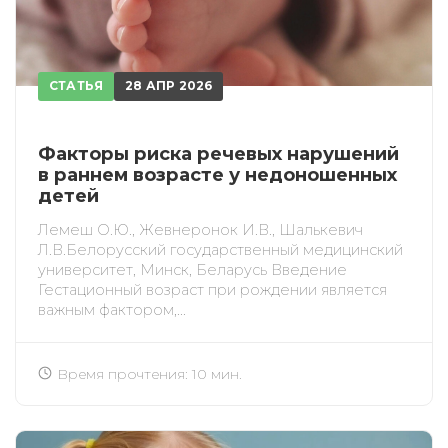
СТАТЬЯ
28 АПР 2026
Факторы риска речевых нарушений
в раннем возрасте у недоношенных
детей
Лемеш О.Ю., Жевнеронок И.В., Шалькевич
Л.В.Белорусский государственный медицинский
университет, Минск, Беларусь Введение
Гестационный возраст при рождении является
важным фактором,...
Время прочтения: 10 мин.