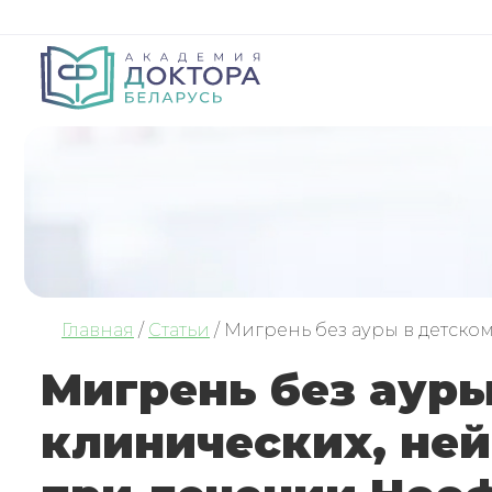
Главная
/
Статьи
/
Мигрень без ауры в детско
Мигрень без ауры
клинических, не