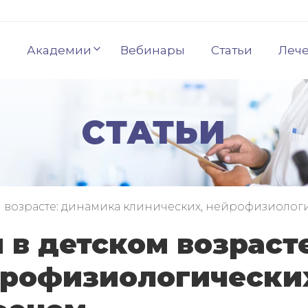
Академии
Вебинары
Статьи
Леч
СТАТЬИ
м возрасте: динамика клинических, нейрофизиоло
 в детском возраст
йрофизиологически