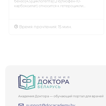
бензо[4,5]циклогепта[1,2-b]тиофен-10-
карбоксилат) относится к гетероцикли...
Время прочтения: 15 мин.
Академия Доктора — обучающий портал для врачей
support@docacademy.by