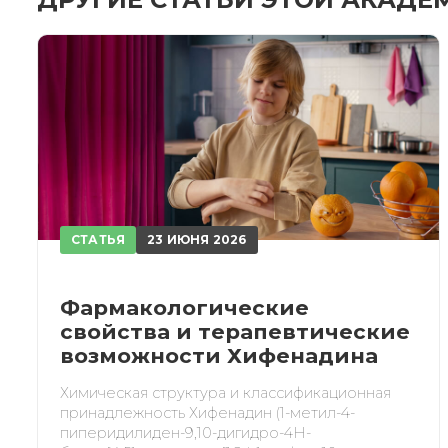
При
СТАТЬЯ
23 ИЮНЯ 2026
Фармакологические
свойства и терапевтические
возможности Хифенадина
Химическая структура и классификационная
принадлежность Хифенадин (1-метил-4-
пиперидилиден-9,10-дигидро-4H-