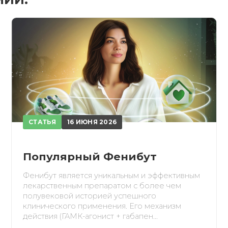
ПОЛУЧИТЬ
ОТМЕНА
обретено
СТАТЬЯ
16 ИЮНЯ 2026
Популярный Фенибут
Фенибут является уникальным и эффективным
лекарственным препаратом с более чем
полувековой историей успешного
клинического применения. Его механизм
действия (ГАМК-агонист + габапен...