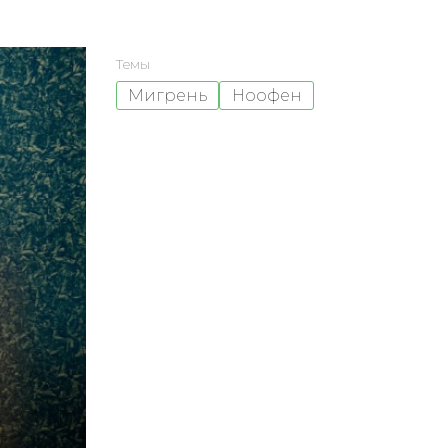
Темы
Мигрень
Ноофен