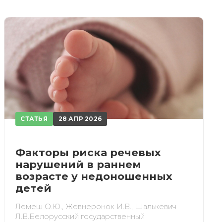
СТАТЬЯ
28 АПР 2026
Факторы риска речевых
нарушений в раннем
возрасте у недоношенных
детей
Лемеш О.Ю., Жевнеронок И.В., Шалькевич
Л.В.Белорусский государственный