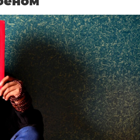
феном