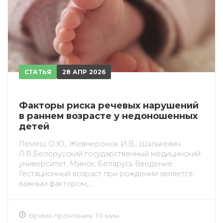
СТАТЬЯ
28 АПР 2026
Факторы риска речевых нарушений
в раннем возрасте у недоношенных
детей
Лемеш О.Ю., Жевнеронок И.В., Шалькевич
Л.В.Белорусский государственный медицинский
университет, Минск, Беларусь Введение
Гестационный возраст при рождении является
важным фактором,...
Время прочтения: 10 мин.