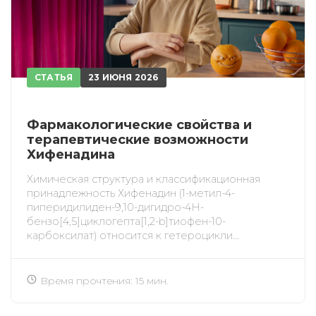
СТАТЬЯ
23 ИЮНЯ 2026
Фармакологические свойства и
терапевтические возможности
Хифенадина
Химическая структура и классификационная
принадлежность Хифенадин (1-метил-4-
пиперидилиден-9,10-дигидро-4H-
бензо[4,5]циклогепта[1,2-b]тиофен-10-
карбоксилат) относится к гетероцикли...
Время прочтения: 15 мин.