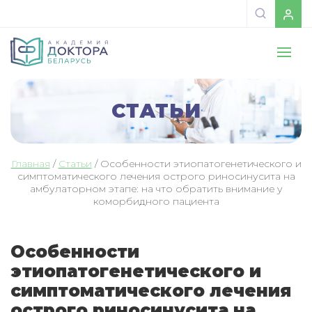
СТАТЬИ
Главная
/
Статьи
/
Особенности этиопатогенетического и
симптоматического лечения острого риносинусита на
амбулаторном этапе: на что обратить внимание у
коморбидного пациента
Особенности
этиопатогенетического и
симптоматического лечения
острого риносинусита на