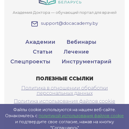
Академия Доктора — обучающий портал для врачей
support@docacademy.by
Академии
Вебинары
Статьи
Лечение
Спецпроекты
Инструментарий
ПОЛЕЗНЫЕ ССЫЛКИ
Политика в отношении обработки
персональных данных
Политика использования файлов cookie
Файлы cookie используются на нашем веб-сайте.
Ознакомьтесь с
политикой использования файлов cookie
САЙТ ПРЕДНАЗНАЧЕН ТОЛЬКО ДЛЯ
и подтвердите свое согласие, нажав на кнопку
"Соглашаюсь"