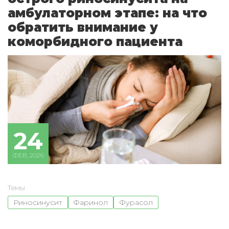
амбулаторном этапе: на что
обратить внимание у
коморбидного пациента
24
ФЕВ, 2026
Темы
Риносинусит
Фаринол
Фурасол