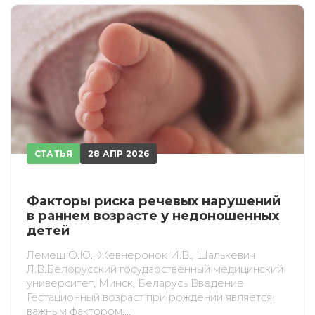
ИСКАТЬ
ПОЛУЧИТЬ
ЗАРЕГИСТРИРОВАТЬСЯ
ВОЙТИ
Подтвердите списание баллов
После подтверждения медкоины будут
списаны с Вашего счета.
ПОЛУЧИТЬ
ОТМЕНА
СТАТЬЯ
28 АПР 2026
Приобретено
Факторы риска речевых нарушений
в раннем возрасте у недоношенных
детей
Лемеш О.Ю., Жевнеронок И.В., Шалькевич
Л.В.Белорусский государственный медицинский
университет, Минск, Беларусь Введение
Гестационный возраст при рождении является
важным фактором,...