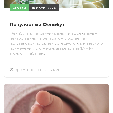
СТАТЬЯ
16 ИЮНЯ 2026
Популярный Фенибут
Фенибут является уникальным и эффективным
лекарственным препаратом с более чем
полувековой историей успешного клинического
применения. Его механизм действия (ГАМК-
ИСКАТЬ
ПОЛУЧИТЬ
агонист + габапен...
ЗАРЕГИСТРИРОВАТЬСЯ
ВОЙТИ
Подтвердите списание баллов
Время прочтения: 10 мин.
После подтверждения медкоины будут
списаны с Вашего счета.
ПОЛУЧИТЬ
ОТМЕНА
Приобретено