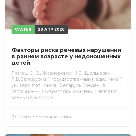
СТАТЬЯ
28 АПР 2026
Факторы риска речевых нарушений
в раннем возрасте у недоношенных
детей
Лемеш О.Ю., Жевнеронок И.В., Шалькевич
Л.В.Белорусский государственный медицинский
университет, Минск, Беларусь Введение
Гестационный возраст при рождении является
важным фактором,...
Время прочтения: 10 мин.