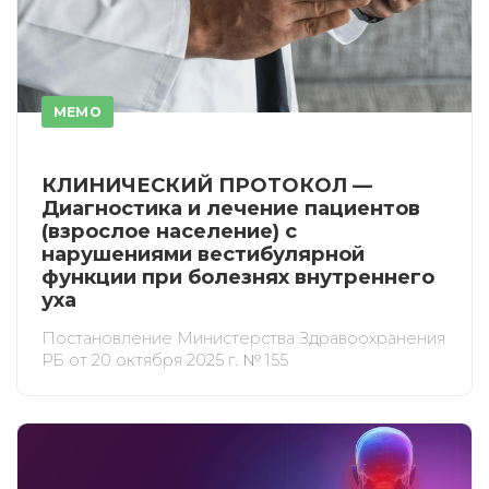
MEMO
КЛИНИЧЕСКИЙ ПРОТОКОЛ —
Диагностика и лечение пациентов
(взрослое население) с
нарушениями вестибулярной
функции при болезнях внутреннего
уха
ИСКАТЬ
ПОЛУЧИТЬ
Постановление Министерства Здравоохранения
ЗАРЕГИСТРИРОВАТЬСЯ
ВОЙТИ
РБ от 20 октября 2025 г. № 155
Подтвердите списание баллов
После подтверждения медкоины будут
списаны с Вашего счета.